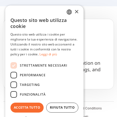
×
Questo sito web utilizza
ENGLISH
cookie
DUTCH
Questo sito web utilizza i cookie per
migliorare la tua esperienza di navigazione.
DANISH
Utilizzando il nostro sito web acconsenti a
FRENCH
tutti i cookie in conformità con la nostra
General
policy per i cookie.
Leggi di più
GERMAN
Here you'll find all the information on
STRETTAMENTE NECESSARI
ITALIAN
getting started, account settings, and
PERFORMANCE
more.
POLISH
PORTUGUESE
TARGETING
SPANISH
FUNZIONALITÀ
SWEDISH
ACCETTA TUTTO
RIFIUTA TUTTO
Status
Cookie Policy
Privacy Policy
Terms and Conditions
© Onetagger, 2026 Tutti i diritti riservati.